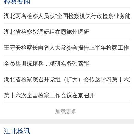
检察要闻
“为民造福”专题研讨
江北院在全市检察机关春季运动会中斩获佳绩
湖北两名检察人员获“全国检察机关行政检察业务能手
湖北省人民检察院监狱交叉巡回第五检察组对沙洋
湖北省检察院调研组在恩施州调研
长林监狱开展交叉巡回检察
王守安检察长向省人大常委会报告上半年检察工作
全员集训练精兵，精研实务强素能
湖北省检察院召开党组（扩大）会传达学习第十六
第十六次全国检察工作会议在京召开
加载更多
江北检讯