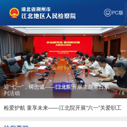
PC版
检社共建暖民心 下沉服务践初心——江北院开展
社区走访慰问暨党建联建座谈活动
湖北省人民检察院监狱交叉巡回第五检察组向沙洋
长林监狱反馈巡回检察情况
迎“七一”，铸忠诚——江北院开展主题党日系列活
动
湖北省人民检察院监狱交叉巡回第六检察组向湖北
省沙洋平湖监狱反馈巡回检察情况
江北院召开党组理论学习中心组（扩大）会 开展
迎“七一”，铸忠诚——江北院开展主题党日系
4
/
列活动
6
“科学决策”专题研讨
江北院检察官应邀到荆州监狱开展纪法教育专题宣
讲
检爱护航 童享未来——江北院开展“六一”关爱职工
子女活动
江北院召开党组理论学习中心组（扩大）会开展